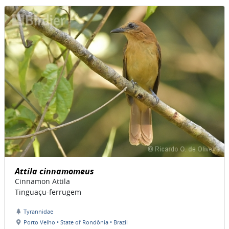
Attila cinnamomeus
Cinnamon Attila
Tinguaçu-ferrugem
Tyrannidae
Porto Velho • State of Rondônia • Brazil