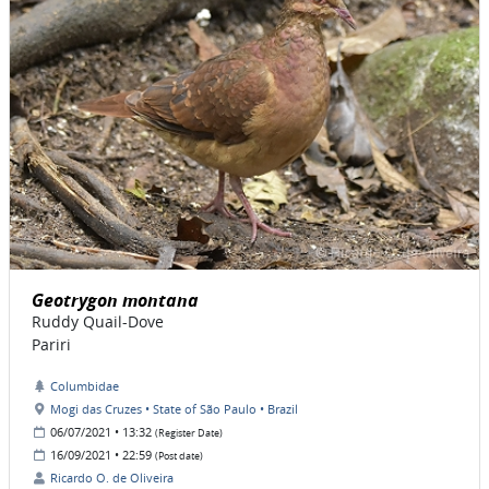
Geotrygon montana
Ruddy Quail-Dove
Pariri
Columbidae
Mogi das Cruzes • State of São Paulo • Brazil
06/07/2021 • 13:32
(Register Date)
16/09/2021 • 22:59
(Post date)
Ricardo O. de Oliveira