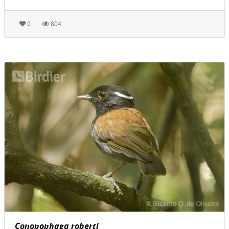
0
804
Conopophaga roberti