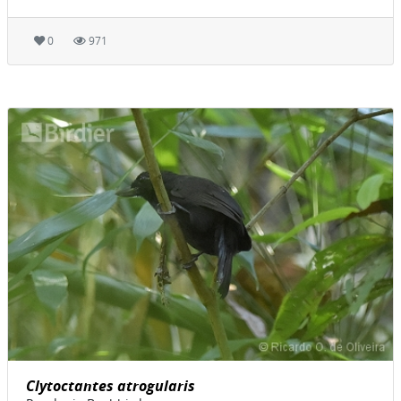
0
971
Clytoctantes atrogularis