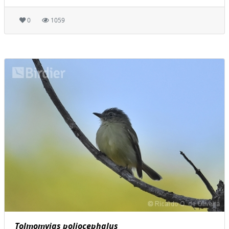
0
1059
Tolmomyias poliocephalus