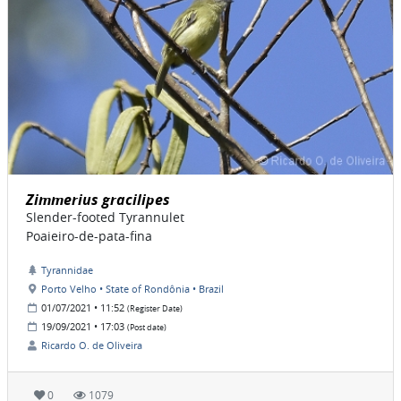
Zimmerius gracilipes
Slender-footed Tyrannulet
Poaieiro-de-pata-fina
Tyrannidae
Porto Velho • State of Rondônia • Brazil
01/07/2021 • 11:52
(Register Date)
19/09/2021 • 17:03
(Post date)
Ricardo O. de Oliveira
0
1079