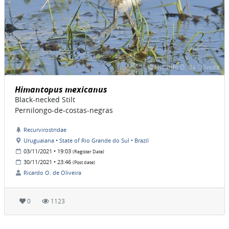
Himantopus mexicanus
Black-necked Stilt
Pernilongo-de-costas-negras
Recurvirostridae
Uruguaiana • State of Rio Grande do Sul • Brazil
03/11/2021 • 19:03
(Register Date)
30/11/2021 • 23:46
(Post date)
Ricardo O. de Oliveira
0
1123