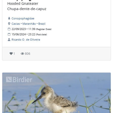
Hooded Gnateater
Chupa-dente-de-capuz
Conopophagidae
Caxias • Maranhão • Brazil
22/09/2023 • 11:39
(Register Date)
15/06/2024 • 23:22
(Post date)
Ricardo O. de Oliveira
1
806