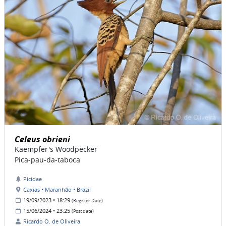
Celeus obrieni
Kaempfer's Woodpecker
Pica-pau-da-taboca
Picidae
Caxias • Maranhão • Brazil
19/09/2023 • 18:29
(Register Date)
15/06/2024 • 23:25
(Post date)
Ricardo O. de Oliveira