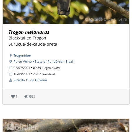
Trogon melanurus
Black-tailed Trogon
Surucuá-de-cauda-preta
Trogonidae
Porto Velho • State of Rondônia • Brazil
02/07/2021 • 09:39
(Register Date)
16/09/2021 • 23:02
(Post date)
Ricardo O. de Oliveira
1
995