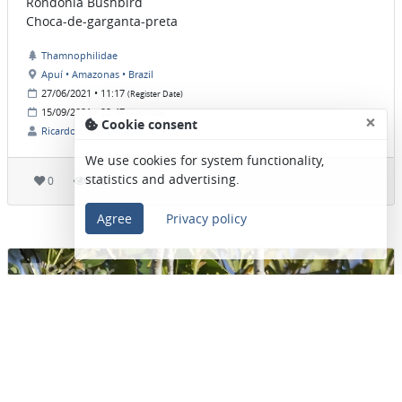
Rondonia Bushbird
Choca-de-garganta-preta
Thamnophilidae
Apuí • Amazonas • Brazil
27/06/2021 • 11:17
(Register Date)
15/09/2021 • 22:47
(Post date)
×
Cookie consent
Ricardo O. de Oliveira
We use cookies for system functionality,
statistics and advertising.
0
945
Agree
Privacy policy