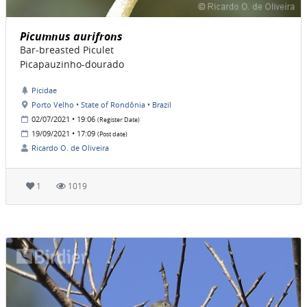
Picumnus aurifrons
Bar-breasted Piculet
Picapauzinho-dourado
Picidae
Porto Velho • State of Rondônia • Brazil
02/07/2021 • 19:06
(Register Date)
19/09/2021 • 17:09
(Post date)
Ricardo O. de Oliveira
1
1019