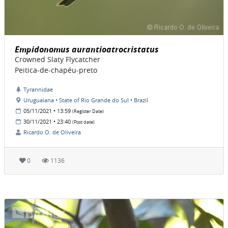
Empidonomus aurantioatrocristatus
Crowned Slaty Flycatcher
Peitica-de-chapéu-preto
Tyrannidae
Uruguaiana • State of Rio Grande do Sul • Brazil
05/11/2021 • 13:59
(Register Date)
30/11/2021 • 23:40
(Post date)
Ricardo O. de Oliveira
0
1136