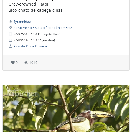
Grey-crowned Flatbill
Bico-chato-de-cabeça-cinza
Tyrannidae
Porto Velho • State of Rondônia • Brazil
02/07/2021 • 10:11
(Register Date)
22/09/2021 • 19:37
(Post date)
Ricardo O. de Oliveira
0
1019