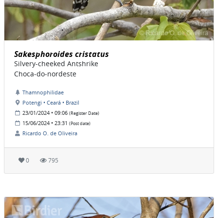
Sakesphoroides cristatus
Silvery-cheeked Antshrike
Choca-do-nordeste
Thamnophilidae
Potengi • Ceará • Brazil
23/01/2024 • 09:06
(Register Date)
15/06/2024 • 23:31
(Post date)
Ricardo O. de Oliveira
0
795