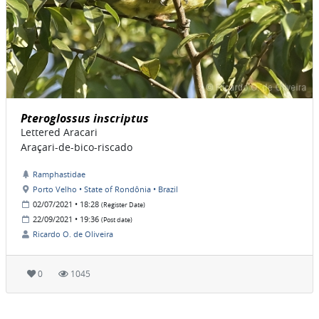
Pteroglossus inscriptus
Lettered Aracari
Araçari-de-bico-riscado
Ramphastidae
Porto Velho • State of Rondônia • Brazil
02/07/2021 • 18:28
(Register Date)
22/09/2021 • 19:36
(Post date)
Ricardo O. de Oliveira
0
1045