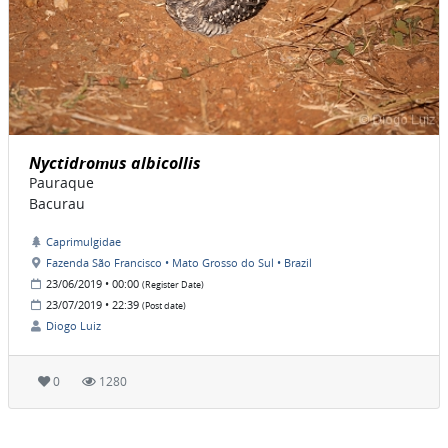
Nyctidromus albicollis
Pauraque
Bacurau
Caprimulgidae
Fazenda São Francisco • Mato Grosso do Sul • Brazil
23/06/2019 • 00:00
(Register Date)
23/07/2019 • 22:39
(Post date)
Diogo Luiz
0
1280