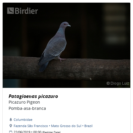
Patagioenas picazuro
Picazuro Pigeon
Pomba-asa-branca
Columbidae
Fazenda São Francisco • Mato Grosso do Sul • Brazil
22/06/2019 • 00:00
(Register Date)