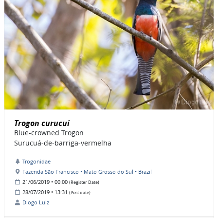
Trogon curucui
Blue-crowned Trogon
Surucuá-de-barriga-vermelha
Trogonidae
Fazenda São Francisco • Mato Grosso do Sul • Brazil
21/06/2019 • 00:00
(Register Date)
28/07/2019 • 13:31
(Post date)
Diogo Luiz