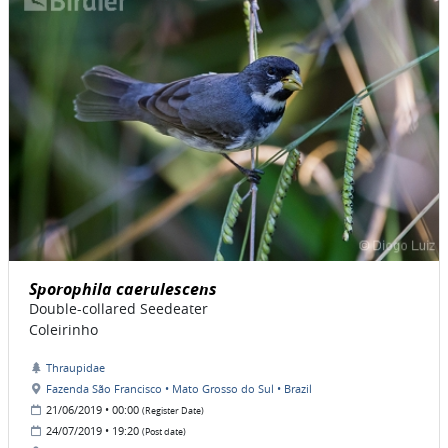
Sporophila caerulescens
Double-collared Seedeater
Coleirinho
Thraupidae
Fazenda São Francisco • Mato Grosso do Sul • Brazil
21/06/2019 • 00:00
(Register Date)
24/07/2019 • 19:20
(Post date)