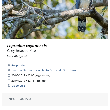
Leptodon cayanensis
Grey-headed Kite
Gavião-gato
Accipitridae
Fazenda São Francisco • Mato Grosso do Sul • Brazil
22/06/2019 • 00:00
(Register Date)
29/07/2019 • 20:11
(Post date)
Diogo Luiz
0
1584