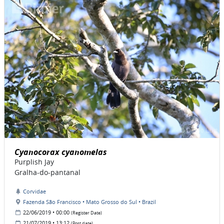
Cyanocorax cyanomelas
Purplish Jay
Gralha-do-pantanal
Corvidae
Fazenda São Francisco • Mato Grosso do Sul • Brazil
22/06/2019 • 00:00
(Register Date)
21/07/2019 • 13:12
(Post date)