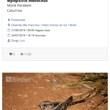
Myiopsitta monachus
Monk Parakeet
Caturrita
Psittacidae
Fazenda São Francisco • Mato Grosso do Sul • Brazil
21/06/2019 • 00:00
(Register Date)
24/07/2019 • 18:19
(Post date)
Diogo Luiz
0
1126