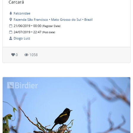
Carcará
Falconidae
Fazenda São Francisco • Mato Grosso do Sul • Brazil
21/06/2019 • 00:00
(Register Date)
24/07/2019 • 22:47
(Post date)
Diogo Luiz
0
1058