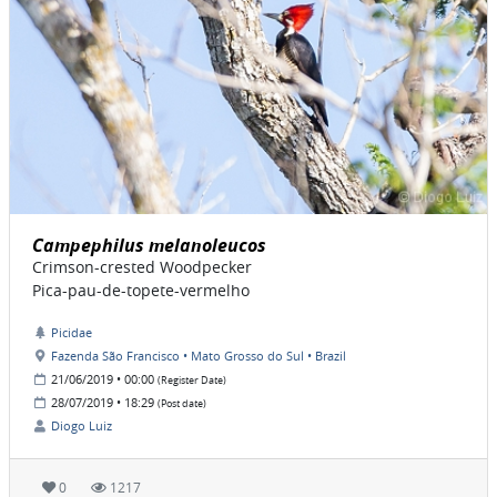
Campephilus melanoleucos
Crimson-crested Woodpecker
Pica-pau-de-topete-vermelho
Picidae
Fazenda São Francisco • Mato Grosso do Sul • Brazil
21/06/2019 • 00:00
(Register Date)
28/07/2019 • 18:29
(Post date)
Diogo Luiz
0
1217