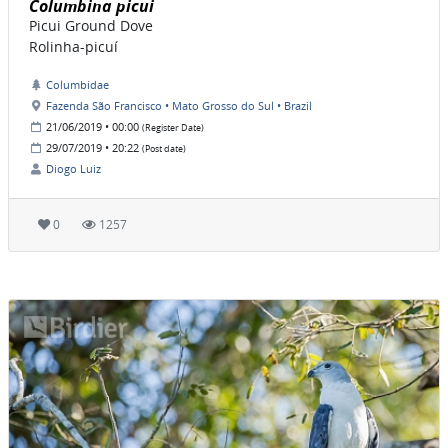
Columbina picui
Picui Ground Dove
Rolinha-picuí
Columbidae
Fazenda São Francisco • Mato Grosso do Sul • Brazil
21/06/2019 • 00:00
(Register Date)
29/07/2019 • 20:22
(Post date)
Diogo Luiz
0
1257