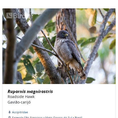
Rupornis magnirostris
Roadside Hawk
Gavião-carijó
Accipitridae
Fazenda São Francisco • Mato Grosso do Sul • Brazil