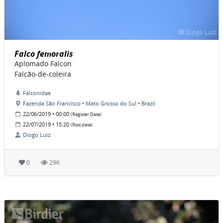
Falco femoralis
Aplomado Falcon
Falcão-de-coleira
Falconidae
Fazenda São Francisco • Mato Grosso do Sul • Brazil
22/06/2019 • 00:00
(Register Date)
22/07/2019 • 15:20
(Post date)
Diogo Luiz
0
296