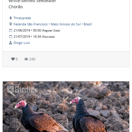
White-bellied Seedeater
Chorão
Thraupidae
Fazenda São Francisco • Mato Grosso do Sul • Brazil
21/06/2019 • 00:00
(Register Date)
21/07/2019 • 16:34
(Post date)
Diogo Luiz
0
240